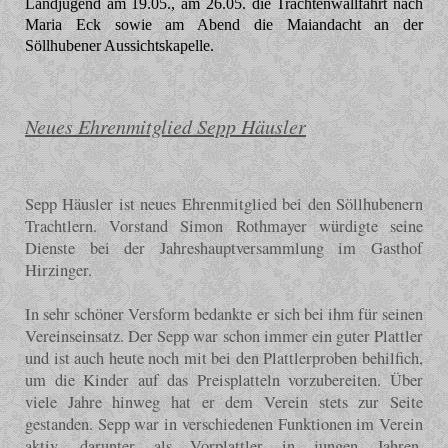
Landjugend am 19.05., am 26.05. die Trachtenwallfahrt nach
Maria Eck sowie am Abend die Maiandacht an der
Söllhubener Aussichtskapelle.
Neues Ehrenmitglied Sepp Häusler
Sepp Häusler ist neues Ehrenmitglied bei den Söllhubenern
Trachtlern. Vorstand Simon Rothmayer würdigte seine
Dienste bei der Jahreshauptversammlung im Gasthof
Hirzinger.
In sehr schöner Versform bedankte er sich bei ihm für seinen
Vereinseinsatz. Der Sepp war schon immer ein guter Plattler
und ist auch heute noch mit bei den Plattlerproben behilfich,
um die Kinder auf das Preisplatteln vorzubereiten. Über
viele Jahre hinweg hat er dem Verein stets zur Seite
gestanden. Sepp war in verschiedenen Funktionen im Verein
aktiv, darunter als Vorplattler in jungen Jahren,