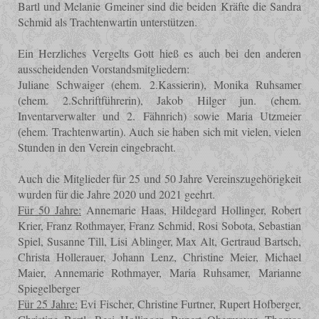
Bartl und Melanie Gmeiner sind die beiden Kräfte die Sandra
Schmid als Trachtenwartin unterstützen.
Ein Herzliches Vergelts Gott hieß es auch bei den anderen
ausscheidenden Vorstandsmitgliedern:
Juliane Schwaiger (ehem. 2.Kassierin), Monika Ruhsamer
(ehem. 2.Schriftführerin), Jakob Hilger jun. (ehem.
Inventarverwalter und 2. Fähnrich) sowie Maria Utzmeier
(ehem. Trachtenwartin). Auch sie haben sich mit vielen, vielen
Stunden in den Verein eingebracht.
Auch die Mitglieder für 25 und 50 Jahre Vereinszugehörigkeit
wurden für die Jahre 2020 und 2021 geehrt.
Für 50 Jahre:
Annemarie Haas, Hildegard Hollinger, Robert
Krier, Franz Rothmayer, Franz
Schmid, Rosi Sobota, Sebastian
Spiel, Susanne Till, Lisi Ablinger, Max Alt, Gertraud Bartsch,
Christa Hollerauer, Johann Lenz, Christine Meier, Michael
Maier, Annemarie Rothmayer, Maria Ruhsamer, Marianne
Spiegelberger
Für 25 Jahre:
Evi Fischer, Christine Furtner, Rupert Hofberger,