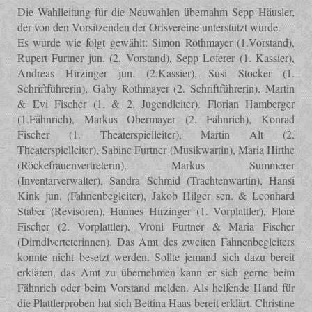
Die Wahlleitung für die Neuwahlen übernahm Sepp Häusler,
der von den Vorsitzenden der Ortsvereine unterstützt wurde.
Es wurde wie folgt gewählt: Simon Rothmayer (1.Vorstand),
Rupert Furtner jun. (2. Vorstand), Sepp Loferer (1. Kassier),
Andreas Hirzinger jun. (2.Kassier), Susi Stocker (1.
Schriftführerin), Gaby Rothmayer (2. Schriftführerin), Martin
& Evi Fischer (1. & 2. Jugendleiter). Florian Hamberger
(1.Fähnrich), Markus Obermayer (2. Fähnrich), Konrad
Fischer (1. Theaterspielleiter), Martin Alt (2.
Theaterspielleiter), Sabine Furtner (Musikwartin), Maria Hirthe
(Röckefrauenvertreterin), Markus Summerer
(Inventarverwalter), Sandra Schmid (Trachtenwartin), Hansi
Kink jun. (Fahnenbegleiter), Jakob Hilger sen. & Leonhard
Staber (Revisoren), Hannes Hirzinger (1. Vorplattler), Flore
Fischer (2. Vorplattler), Vroni Furtner & Maria Fischer
(Dirndlverteterinnen). Das Amt des zweiten Fahnenbegleiters
konnte nicht besetzt werden. Sollte jemand sich dazu bereit
erklären, das Amt zu übernehmen kann er sich gerne beim
Fähnrich oder beim Vorstand melden.
Als helfende Hand für
die Plattlerproben hat sich Bettina Haas bereit erklärt. Christine