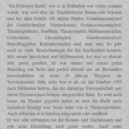
"Da Hollinger Barth" wie er in Söllhuben von vielen genannt
wurde, war weit über die Trachtlerkreise hinaus sehr bekannt
und bei allen beliebt. Ob aktiver Plattler, Gründungsmitglied
der Goaßlschnalzer, Vereinskassier, Festausschussmitglied,
Theaterspielleiter, Souffleur, Theaterspieler, Maibaumstreicher,
Gebietsleiter, Ehrenmitglied, Gaue
hrenmitglied,
Ratschlaggeber, Kalendermacher...und, und, und. Es gibt
noch so viele Bezeichnungen die ihn beschreiben können.
Mit seiner herzlichen und hilfsbereiten Art war er überall
sehr gerne gesehen. Er war immer mit einem guten
Ratschlag zur Seite und packte überall mit an. Besonders
hervorzuheben
ist seine 30 jährige Tätigkeit als
Vereinskassier. Sehr stolz war er als sie das Gaufest 1995
nach Söllhuben holten, das die damalige Vorstandschaft mit
ihrem Festausschuss bestens ausgerichtet hatt
e. Es wird auch
kaum ein Theater gegeben haben an dem der Barth nicht
irgendwie beteiligt war. Neun Jahre war er Theaterspielleiter.
Auch selbst hat er in Stücken mitgespielt oder souffliert.
Er war sehr verbunden mit der Heimat- und Trachtensach und
gab seine Einstellung auch gerne weiter. Auch seine