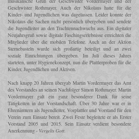
musikalische Gruß der Geschwister Vordermayer und der
Geschwister Rothmayer. Auch der Nikolaus hatte für die
Kinder- und Jugendlichen was dagelassen. Leider konnte der
Nikolaus die Sachen nicht persönlich übergeben und sendete
die Jugendleiter an den Trachtennachwuchs aus. Ein digitaler
Neujahrsgruß sowie digitale Faschingserlebnisse erreichten die
Mitglieder über die mobilen Telefone. Auch an der Aktion
Sternebasteln wurde sich großartig beteiligt und an zwei
soziale Einrichtungen übergeben. Im Juli dieses Jahres
starteten, unter Hygienekonzept, nun die Plattlerproben für die
Kinder, Jugendlichen und Aktiven.
Nach knapp 20 Jahren übergab Martin Vordermayer das Amt
des Vorstandes an seinen Nachfolger Simon Rothmayer. Martin
Vordermayer galt ein ganz besonderer Dank für seine
Tätigkeiten in der Vorstandschaft. Über 30 Jahre war er in
Ehrenämtern als Jugendleiter, Vorplattler und Vorstand für den
Verein zum Einsatz bereit. Zwei Feste begleitete er als Erster
Vorstand 2005 und 2015. Sein Einsatz verdient besondere
Anerkennung -
Vergelts Gott
.