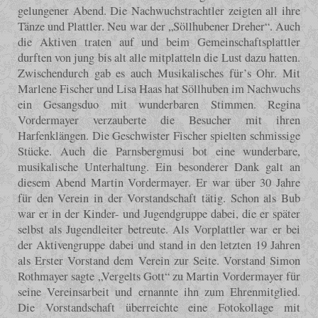
gelungener Abend. Die Nachwuchstrachtler zeigten all ihre
Tänze und Plattler. Neu war der „Söllhubener Dreher“. Auch
die Aktiven traten auf und beim Gemeinschaftsplattler
durften von jung bis alt alle mitplatteln die Lust dazu hatten.
Zwischendurch gab es auch Musikalisches für’s Ohr. Mit
Marlene Fischer und Lisa Haas hat Söllhuben im Nachwuchs
ein Gesangsduo mit wunderbaren Stimmen. Regina
Vordermayer verzauberte die Besucher mit ihren
Harfenklängen. Die Geschwister Fischer spielten schmissige
Stücke. Auch die Parnsbergmusi bot eine wunderbare,
musikalische Unterhaltung. Ein besonderer Dank galt an
diesem Abend Martin Vordermayer. Er war über 30 Jahre
für den Verein in der Vorstandschaft tätig. Schon als Bub
war er in der Kinder- und Jugendgruppe dabei, die er später
selbst als Jugendleiter betreute. Als Vorplattler war er bei
der Aktivengruppe dabei und stand in den letzten 19 Jahren
als Erster Vorstand dem Verein zur Seite. Vorstand Simon
Rothmayer sagte „Vergelts Gott“ zu Martin Vordermayer für
seine Vereinsarbeit und ernannte ihn zum Ehrenmitglied.
Die Vorstandschaft überreichte eine Fotokollage mit